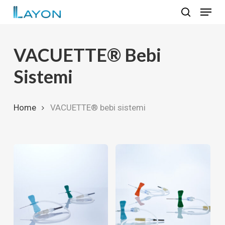
Skip
Menu
to
search
Close
main
Menu
content
VACUETTE® Bebi
Sistemi
Home
VACUETTE® bebi sistemi