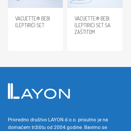
VACUETTE® BEBI
VACUETTE® BEBI
(LEPTIRIĆ) SET
(LEPTIRIĆ) SET SA
ZAŠTITOM
Privredno društvo LAYON d.o.o. prisutno je na
domaćem tržištu od 2004.godine. Bavimo se