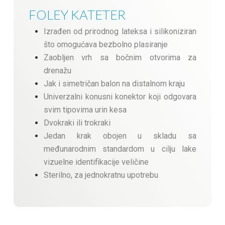
FOLEY KATETER
Izrađen od prirodnog lateksa i silikoniziran
što omogućava bezbolno plasiranje
Zaobljen vrh sa bočnim otvorima za
drenažu
Jak i simetričan balon na distalnom kraju
Univerzalni konusni konektor koji odgovara
svim tipovima urin kesa
Dvokraki ili trokraki
Jedan krak obojen u skladu sa
međunarodnim standardom u cilju lake
vizuelne identifikacije veličine
Sterilno, za jednokratnu upotrebu