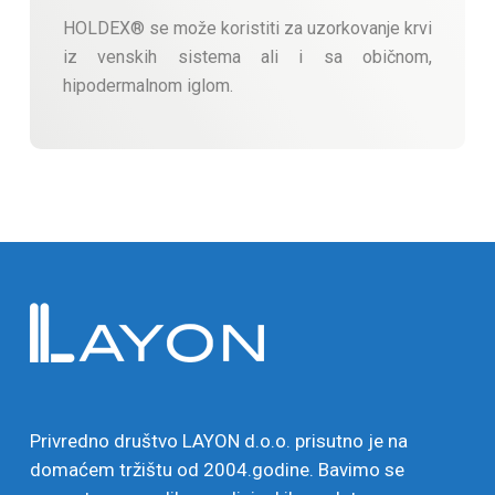
HOLDEX® se može koristiti za uzorkovanje krvi
iz venskih sistema ali i sa običnom,
hipodermalnom iglom.
Privredno društvo LAYON d.o.o. prisutno je na
domaćem tržištu od 2004.godine. Bavimo se