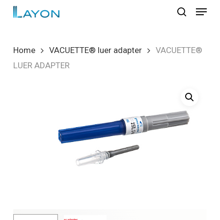
Skip
Menu
to
search
Close
main
Menu
content
Home
VACUETTE® luer adapter
VACUETTE®
LUER ADAPTER