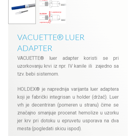
VACUETTE® LUER
ADAPTER
VACUETTE® luer adapter koristi se pri
uzorkovanju krvi iz npr. IV kanile ili zajedno sa
tzv. bebi sistemom.
HOLDEX® je naprednija varijanta luer adaptera
koji je fabrički integrisan u holder (držač). Luer
vrh je decentriran (pomeren u stranu) čime se
značajno smanjuje procenat hemolize u uzorku
jer krv pri dotoku u epruvetu usporava na dva
mesta (pogledati skicu ispod).