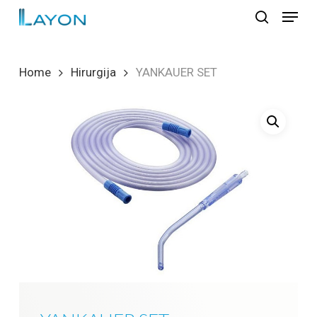
Skip
Menu
to
search
Close
main
Menu
content
Home
Hirurgija
YANKAUER SET