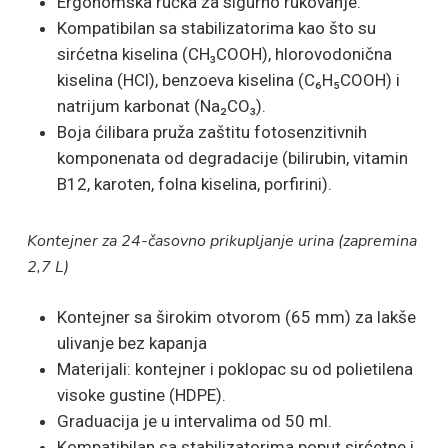
Ergonomska ručka za sigurno rukovanje.
Kompatibilan sa stabilizatorima kao što su
sirćetna kiselina (CH₃COOH), hlorovodonična
kiselina (HCl), benzoeva kiselina (C₆H₅COOH) i
natrijum karbonat (Na₂CO₃).
Boja ćilibara pruža zaštitu fotosenzitivnih
komponenata od degradacije (bilirubin, vitamin
B12, karoten, folna kiselina, porfirini).
Kontejner za 24-časovno prikupljanje urina (zapremina
2,7 L)
Kontejner sa širokim otvorom (65 mm) za lakše
ulivanje bez kapanja
Materijali: kontejner i poklopac su od polietilena
visoke gustine (HDPE).
Graduacija je u intervalima od 50 ml.
Kompatibilan sa stabilizatorima poput sirćetne i