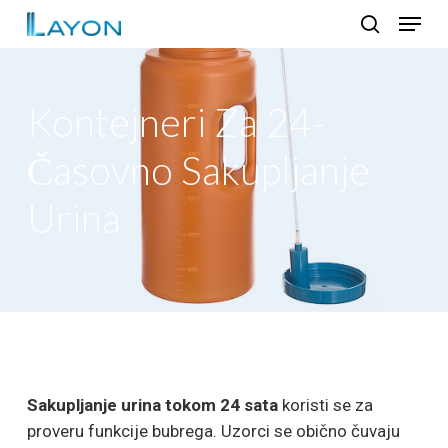
Skip
Menu
to
search
Close
main
Menu
content
Kontejneri Za 24-
Časovno Sakupljanje
Urina
Sakupljanje urina tokom 24 sata
koristi se za
proveru funkcije bubrega. Uzorci se obično čuvaju