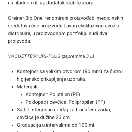
na hladnom ili uz dodatak stabilizatora.
Greiner Bio One, renomirani proizvođač medicinskih
sredstava čije proizvode Layon ekskluzivno uvozi i
distribuira, u proizvodnom portfoliju nudi dva
proizvoda:
VACUETTE
Ⓡ URI-PLUS (zapremina 3 L)
Kontejner sa velikim otvorom (80 mm) za čisto i
higijensko prikupljanje uzoraka.
Materijali:
Kontejner: Polietilen (PE)
Poklopac i cevčica: Polipropilen (PP)
Sadrži ntegrisan uređaj za transfer uzorka,
cevčica je dužine 23 cm.
Graduacija u intervalima od 100 ml.