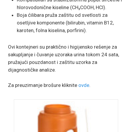
hlorovodonične kiseline (CH₃COOH, HCl).
Boja ćilibara pruža zaštitu od svetlosti za
osetljive komponente (bilirubin, vitamin B12,
karoten, folna kiselina, porfirini).
Ovi kontejneri su praktično i higijensko rešenje za
sakupljanje i čuvanje uzoraka urina tokom 24 sata,
pružajući pouzdanost i zaštitu uzorka za
dijagnostičke analize.
Za preuzimanje brošure kliknite
ovde
.