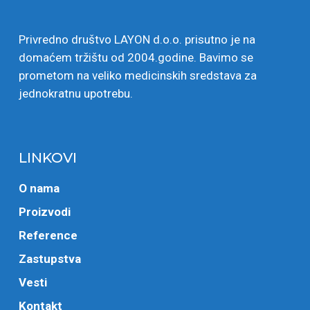
Privredno društvo LAYON d.o.o. prisutno je na
domaćem tržištu od 2004.godine. Bavimo se
prometom na veliko medicinskih sredstava za
jednokratnu upotrebu.
LINKOVI
O nama
Proizvodi
Reference
Zastupstva
Vesti
Kontakt