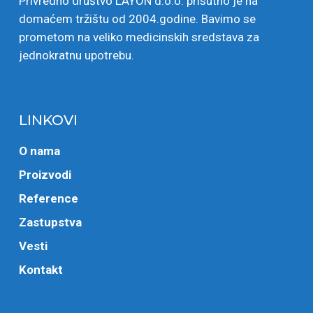
Privredno društvo LAYON d.o.o. prisutno je na
domaćem tržištu od 2004.godine. Bavimo se
prometom na veliko medicinskih sredstava za
jednokratnu upotrebu.
LINKOVI
O nama
Proizvodi
Reference
Zastupstva
Vesti
Kontakt