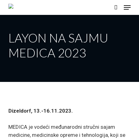
Skip
Menu
to
search
Close
main
Menu
content
LAYON NA SAJMU
MEDICA 2023
Dizeldorf, 13.-16.11.2023.
MEDICA je vodeći međunarodni stručni sajam
medicine, medicinske opreme i tehnologija, koji se