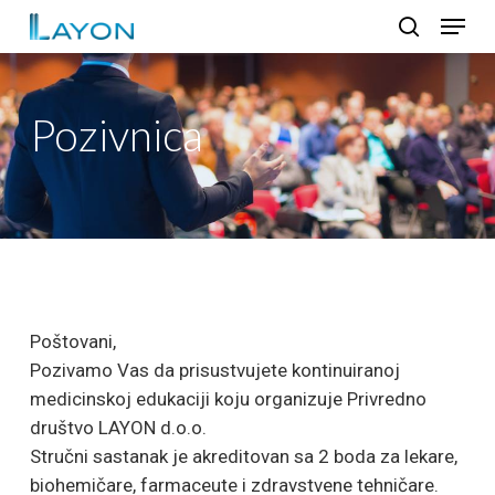
Skip
Menu
to
search
Close
main
Menu
content
Pozivnica
Poštovani,
Pozivamo Vas da prisustvujete kontinuiranoj
medicinskoj edukaciji koju organizuje Privredno
društvo LAYON d.o.o.
Stručni sastanak je akreditovan sa 2 boda za lekare,
biohemičare, farmaceute i zdravstvene tehničare.