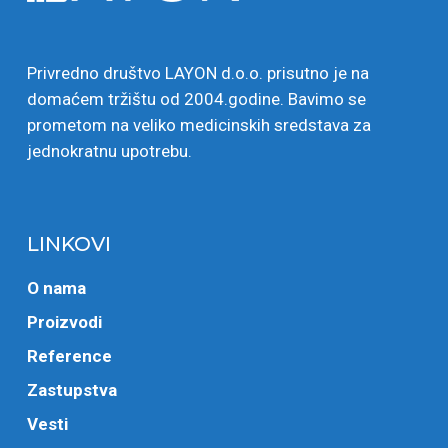
Privredno društvo LAYON d.o.o. prisutno je na
domaćem tržištu od 2004.godine. Bavimo se
prometom na veliko medicinskih sredstava za
jednokratnu upotrebu.
LINKOVI
O nama
Proizvodi
Reference
Zastupstva
Vesti