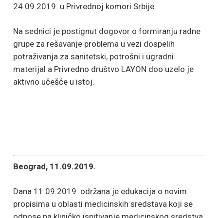
24.09.2019. u Privrednoj komori Srbije.
Na sednici je postignut dogovor o formiranju radne
grupe za rešavanje problema u vezi dospelih
potraživanja za sanitetski, potrošni i ugradni
materijal a Privredno društvo LAYON doo uzelo je
aktivno učešće u istoj.
Beograd, 11.09.2019.
Dana 11.09.2019. održana je edukacija o novim
propisima u oblasti medicinskih sredstava koji se
odnose na kliničko ispitivanje medicinskog sredstva,