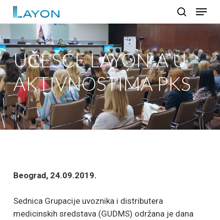
Skip
Menu
to
search
Close
main
Menu
content
UČEŠĆE LAYON-A U
AKTIVNOSTIMA PKS
Beograd, 24.09.2019.
Sednica Grupacije uvoznika i distributera
medicinskih sredstava (GUDMS) održana je dana